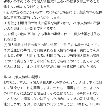
④本人の求めに応じて個人情報の第三者への提供を停止すること
⑤本人の求めを受け付ける方法
2.前項の定めにかかわらず，次に掲げる場合には，当該情報の提供
先は第三者に該当しないものとします。
(1)弊社が利用目的の達成に必要な範囲内において個人情報の取扱
いの全部または一部を委託する場合
(2)合併その他の事由による事業の承継に伴って個人情報が提供さ
れる場合
(3)個人情報を特定の者との間で共同して利用する場合であって，
その旨並びに共同して利用される個人情報の項目，共同して利用
する者の範囲，利用する者の利用目的および当該個人情報の管理
について責任を有する者の氏名または名称について，あらかじめ
本人に通知し，または本人が容易に知り得る状態に置いた場合
第6条（個人情報の開示）
1.弊社は，本人から個人情報の開示を求められたときは，本人に対
し，遅滞なくこれを開示します。ただし，開示することにより次
のいずれかに該当する場合は，その全部または一部を開示しない
こともあり，開示しない決定をした場合には，その旨を遅滞なく
通知します。なお，個人情報の開示に際しては，1件あたり1，000