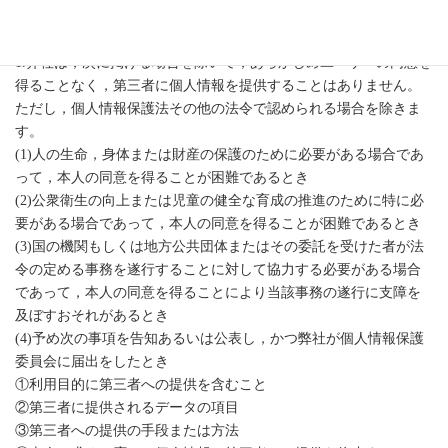
第5条（個人情報の第三者提供）
1.弊社は，次に掲げる場合を除いて，あらかじめユーザーの同意を
得ることなく，第三者に個人情報を提供することはありません。
ただし，個人情報保護法その他の法令で認められる場合を除きま
す。
(1)人の生命，身体または財産の保護のために必要がある場合であ
って，本人の同意を得ることが困難であるとき
(2)公衆衛生の向上または児童の健全な育成の推進のために特に必
要がある場合であって，本人の同意を得ることが困難であるとき
(3)国の機関もしくは地方公共団体またはその委託を受けた者が法
令の定める事務を遂行することに対して協力する必要がある場合
であって，本人の同意を得ることにより当該事務の遂行に支障を
及ぼすおそれがあるとき
(4)予め次の事項を告知あるいは公表し，かつ弊社が個人情報保護
委員会に届出をしたとき
①利用目的に第三者への提供を含むこと
②第三者に提供されるデータの項目
③第三者への提供の手段または方法