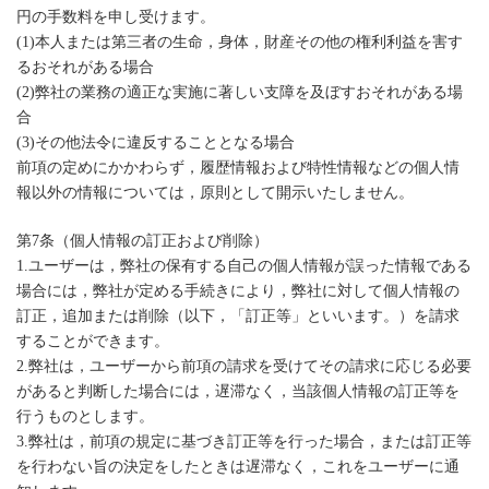
円の手数料を申し受けます。
(1)本人または第三者の生命，身体，財産その他の権利利益を害す
るおそれがある場合
(2)弊社の業務の適正な実施に著しい支障を及ぼすおそれがある場
合
(3)その他法令に違反することとなる場合
前項の定めにかかわらず，履歴情報および特性情報などの個人情
報以外の情報については，原則として開示いたしません。
第7条（個人情報の訂正および削除）
1.ユーザーは，弊社の保有する自己の個人情報が誤った情報である
場合には，弊社が定める手続きにより，弊社に対して個人情報の
訂正，追加または削除（以下，「訂正等」といいます。）を請求
することができます。
2.弊社は，ユーザーから前項の請求を受けてその請求に応じる必要
があると判断した場合には，遅滞なく，当該個人情報の訂正等を
行うものとします。
3.弊社は，前項の規定に基づき訂正等を行った場合，または訂正等
を行わない旨の決定をしたときは遅滞なく，これをユーザーに通