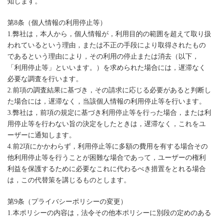
知します。
第8条（個人情報の利用停止等）
1.弊社は，本人から，個人情報が，利用目的の範囲を超えて取り扱
われているという理由，または不正の手段により取得されたもの
であるという理由により，その利用の停止または消去（以下，
「利用停止等」といいます。）を求められた場合には，遅滞なく
必要な調査を行います。
2.前項の調査結果に基づき，その請求に応じる必要があると判断し
た場合には，遅滞なく，当該個人情報の利用停止等を行います。
3.弊社は，前項の規定に基づき利用停止等を行った場合，または利
用停止等を行わない旨の決定をしたときは，遅滞なく，これをユ
ーザーに通知します。
4.前2項にかかわらず，利用停止等に多額の費用を有する場合その
他利用停止等を行うことが困難な場合であって，ユーザーの権利
利益を保護するために必要なこれに代わるべき措置をとれる場合
は，この代替策を講じるものとします。
第9条（プライバシーポリシーの変更）
1.本ポリシーの内容は，法令その他本ポリシーに別段の定めのある